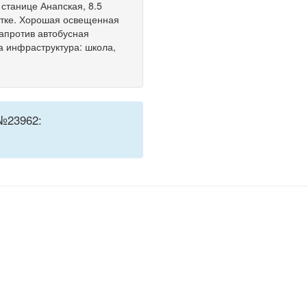
станице Анапская, 8.5
астке. Хорошая освещенная
апротив автобусная
а инфраструктура: школа,
№23962: